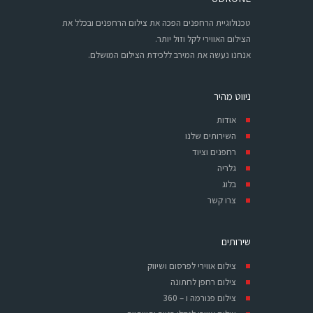
טכנולוגיית הרחפנים הפכה את צילום הרחפנים ובכלל את
הצילום האווירי לקל וזול יותר.
אנחנו נעשה את המירב ללכידת הצילום המושלם.
ניווט מהיר
אודות
השירותים שלנו
רחפנים וציוד
גלריה
בלוג
צרו קשר
שירותים
צילום אווירי לפרסום ושיווק
צילום רחפן לחתונה
צילום פנורמה ו – 360