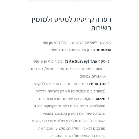
הערה קריטית למטיס ולמזמין
השירות
ללא קשר ליופי של הלוקיישן, הכלל הראשון הוא
הבטיחות
. תכנון טיסה במקום כזה מחייב:
סקר אתר (Site Survey):
ביקור פיזי או שימוש
במפות דיגיטליות כדי לאתר עמודי חשמל, קווי מתח
או אזורים צפופים.
מזג אוויר:
בדיקת מהירות רוח ספציפית ללוקיישן
(במיוחד בים ובמצוקים) ולא רק בתחזית הכללית.
תיאום:
במקומות כמו שמורות טבע או אזורים
מאוכלסים, חברת צילום רחפנים מקצועית היא זו
שמביאה איתה את הניסיון המצטבר בהוצאת
האישורים – אל תנסו לבצע צילום אווירי בלוקיישנים
מורכבים ללא ליווי של גורם מקצועי שמכיר את
עבודת התיאומים מול רשויות התעופה.