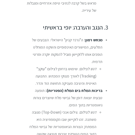
מראש בשל קרבה לנתיבי טיסה אזרחיים ומגבלות
של עירייה.
3. הנגב והערבה: יופי בראשיתי
מכתש רמון:
ה"גרנד קניון" הישראלי. הצבעים של
הסלעים, המישורים האינסופיים והשקט המוחלט
הופכים אותו ללוקיישן מוביל להפקות יוקרה וסרטי
תדמית.
דגש לצילום:
שימוש ברחפן לצילום "עוקב"
(Tracking) לאורך מצוקי המכתש. התנועה
האיטית והיציבה מעניקה תחושת הוד והדר.
בריכות המלח בים המלח (הפטריות):
תופעה
טבעית יוצאת דופן של גבישי מלח שיוצרים צורות
גיאומטריות בתוך המים.
דגש לצילום:
צילום אנכי (Top-Down) מגובה
משתנה. זהו לוקיישן שבו הקומפוזיציה היא
המפתח; הצורות הגיאומטריות של גבישי המלח
בתוך המים הטורקיז יוצרות תוצאה שקשה