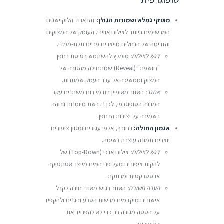
מצוקי גמלא ושמורות הגולן:
זהו אחד הלוקיישנים
המרשימים ביותר לצילום אווירי. העומק של המצוקים
והזרימה של הנחלים מייצרים פריים תלת-ממדי.
דגש לצילום:
מומלץ להשתמש בטיסת רחפן
"חושפת" (Reveal) שמתחילה מהגובה של
המצוק וממשיכה אל עבר העמק שמתחת.
אתגר:
האזור מאופיין בזרמי רוח משתנים עקב
המבנה הטופוגרפי, לכן נדרשת מיומנות גבוהה
בשמירה על יציבות הרחפן.
אגמון החולה:
בחורף, אלפי עגורים ומגוון ציפורים
יוצרים תמונה עוצרת נשימה.
דגש לצילום:
צילום אנכי (Top-Down) של
להקות ציפורים מעל פני המים מייצר אסתטיקה
אבסטרקטית ומרתקת.
הערה חשובה:
האזור רגיש מאוד. חובה לקבל
אישורים מוקדמים מרשות הטבע והגנים ולהקפיד
על הטסה מגובה רב כדי לא להפחיד את