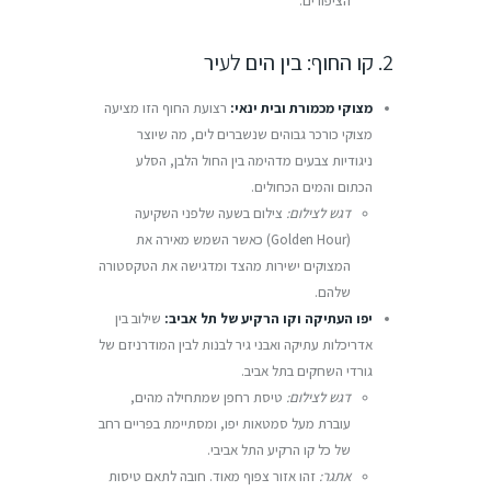
הציפורים.
2. קו החוף: בין הים לעיר
מצוקי מכמורת ובית ינאי:
רצועת החוף הזו מציעה
מצוקי כורכר גבוהים שנשברים לים, מה שיוצר
ניגודיות צבעים מדהימה בין החול הלבן, הסלע
הכתום והמים הכחולים.
דגש לצילום:
צילום בשעה שלפני השקיעה
(Golden Hour) כאשר השמש מאירה את
המצוקים ישירות מהצד ומדגישה את הטקסטורה
שלהם.
יפו העתיקה וקו הרקיע של תל אביב:
שילוב בין
אדריכלות עתיקה ואבני גיר לבנות לבין המודרניזם של
גורדי השחקים בתל אביב.
דגש לצילום:
טיסת רחפן שמתחילה מהים,
עוברת מעל סמטאות יפו, ומסתיימת בפריים רחב
של כל קו הרקיע התל אביבי.
אתגר:
זהו אזור צפוף מאוד. חובה לתאם טיסות