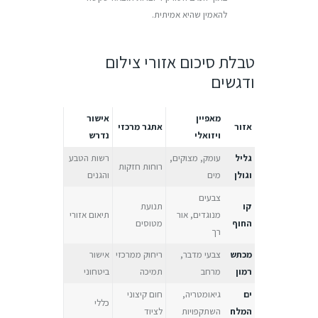
להאמין שהיא אמיתית.
טבלת סיכום אזורי צילום
ודגשים
מאפיין
אישור
אזור
אתגר מרכזי
ויזואלי
נדרש
גליל
עומק, מצוקים,
רשות הטבע
רוחות חזקות
וגולן
מים
והגנים
צבעים
קו
תנועת
מנוגדים, אור
תיאום אזורי
החוף
מטוסים
רך
מכתש
צבעי מדבר,
ריחוק ממרכזי
אישור
רמון
מרחב
תמיכה
ביטחוני
ים
גיאומטריה,
חום קיצוני
כללי
המלח
השתקפויות
לציוד