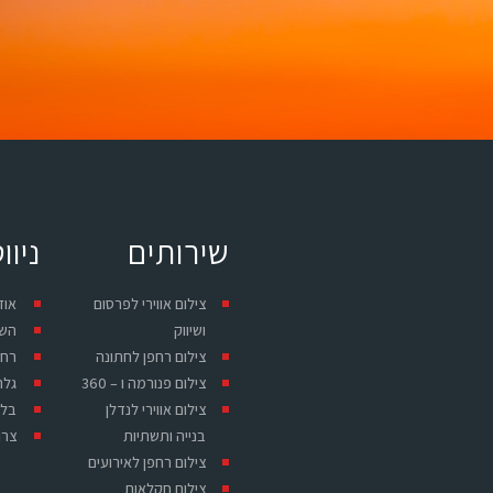
שירותים
ניוו
צילום אווירי לפרסום
אוד
ושיווק
השי
צילום רחפן לחתונה
רחפ
צילום פנורמה ו – 360
גלר
צילום אווירי לנדלן
בלו
בנייה ותשתיות
צרו
צילום רחפן לאירועים
צילום חקלאות