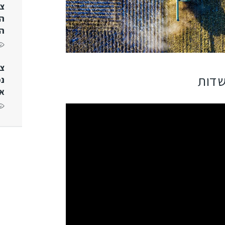
צי
ה
הפ
צי
בשדות
נכ
או