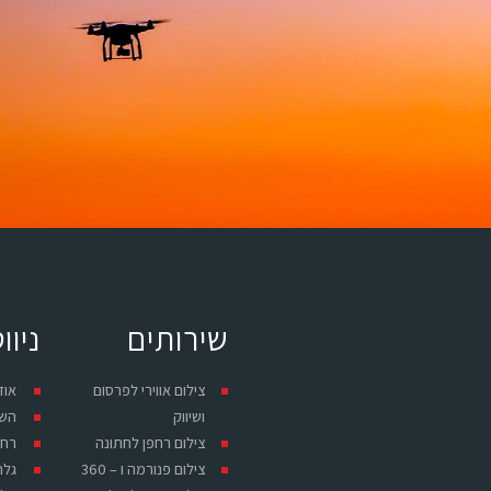
שירותים
ניוו
צילום אווירי לפרסום
אוד
ושיווק
השי
צילום רחפן לחתונה
רחפ
צילום פנורמה ו – 360
גלר