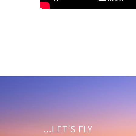
LET'S FLY...