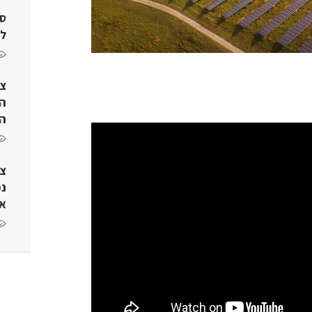
סר
לע
צי
ה
הפ
צי
נכ
או