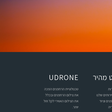
ט מהיר
UDRONE
ות
טכנולוגיית הרחפנים הפכה
רותים שלנו
את צילום הרחפנים ובכלל
נים וציוד
את הצילום האווירי לקל וזול
יה
יותר.